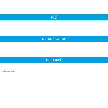
FAQ
RETURN TO TOP
FEEDBACK
© 2025 Revolution Next, Inc.