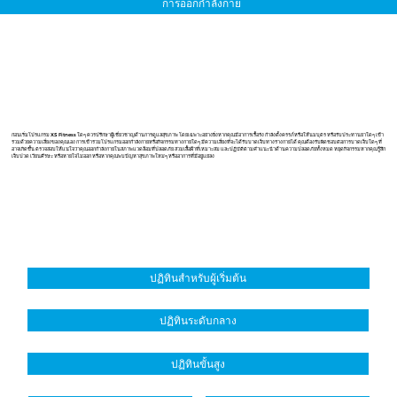
การออกกำลังกาย
PRODUCTS
ก่อนเริ่มโปรแกรม XS Fitness ใดๆ ควรปรึกษาผู้เชี่ยวชาญด้านการดูแลสุขภาพ โดยเฉพาะอย่างยิ่งหากคุณมีอาการเรื้อรัง กำลังตั้งครรภ์หรือให้นมบุตร หรือรับประทานยาใดๆ เข้า
ร่วมด้วยความเสี่ยงของคุณเอง การเข้าร่วมโปรแกรมออกกำลังกายหรือกิจกรรมทางกายใดๆ มีความเสี่ยงที่จะได้รับบาดเจ็บทางร่างกายได้ คุณต้องรับผิดชอบต่อการบาดเจ็บใดๆ ที่
อาจเกิดขึ้น ตรวจสอบให้แน่ใจว่าคุณออกกำลังกายในสภาพแวดล้อมที่ปลอดภัย สวมเสื้อผ้าที่เหมาะสม และปฏิบัติตามคำแนะนำด้านความปลอดภัยทั้งหมด หยุดกิจกรรมหากคุณรู้สึก
เจ็บปวด เวียนศีรษะ หรือหายใจไม่ออก หรือหากคุณพบปัญหาสุขภาพใหม่ๆ หรืออาการที่มีอยู่แย่ลง
ปฏิทินสำหรับผู้เริ่มต้น
ปฏิทินระดับกลาง
ปฏิทินขั้นสูง